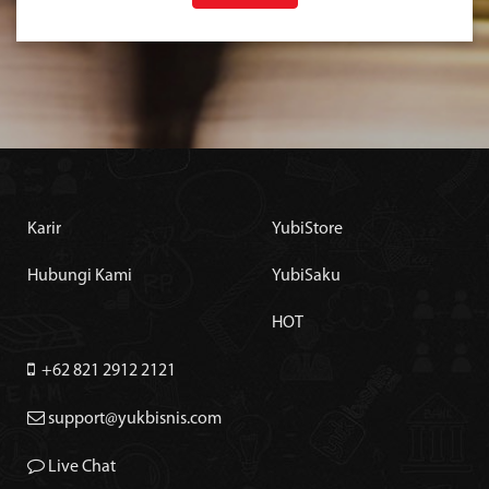
Karir
YubiStore
Hubungi Kami
YubiSaku
HOT
+62 821 2912 2121
support@yukbisnis.com
Live Chat