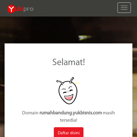
Toggle
naviga
Selamat!
Domain
rumahbandung.yukbisnis.com
masih
tersedia!
Daftar disini